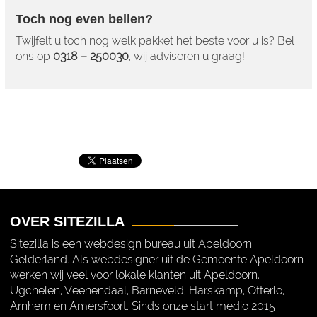
Toch nog even bellen?
Twijfelt u toch nog welk pakket het beste voor u is? Bel
ons op
0318 – 250030
, wij adviseren u graag!
OVER SITEZILLA
Sitezilla is een webdesign bureau uit Apeldoorn,
Gelderland. Als webdesigner uit de Gemeente Apeldoorn
werken wij veel voor lokale klanten uit Apeldoorn,
Ugchelen, Veenendaal, Barneveld, Harskamp, Otterlo,
Arnhem en Amersfoort. Sinds onze start medio 2015