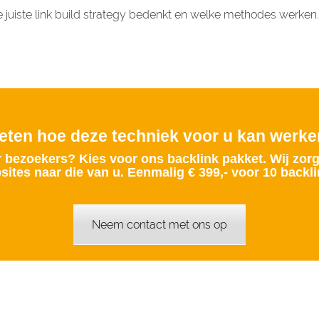
 de juiste link build strategy bedenkt en welke methodes werken
ten hoe deze techniek voor u kan werk
r bezoekers? Kies voor ons backlink pakket. Wij zor
sites naar die van u. Eenmalig € 399,- voor 10 backli
Neem contact met ons op