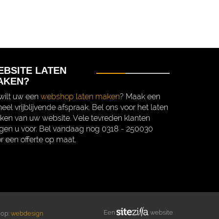
EBSITE LATEN
AKEN?
wilt uw een
webshop laten maken
? Maak een
eel vrijblijvende afspraak. Bel ons voor het laten
en van uw website. Vele tevreden klanten
gen u voor. Bel vandaag nog 0318 - 250030
r een offerte op maat.
Een
website
 op:
webdesign