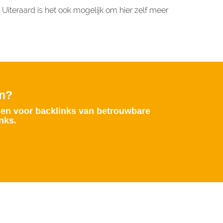
. Uiteraard is het ook mogelijk om hier zelf meer
en?
gen voor backlinks van betrouwbare
nks.