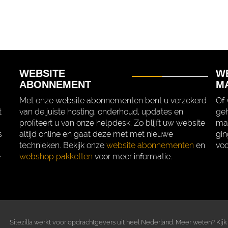
WEBSITE
W
ABONNEMENT
M
Met onze website abonnementen bent u verzekerd
Of 
t
van de juiste hosting, onderhoud, updates en
geh
profiteert u van onze helpdesk. Zo blijft uw website
mak
s
altijd online en gaat deze met met nieuwe
gin
technieken. Bekijk onze
website abonnementen
en
voo
e
webshop pakketten
voor meer informatie.
Sitezilla werkt voor opdrachtgevers uit heel Nederland. Meer weten? Kijk