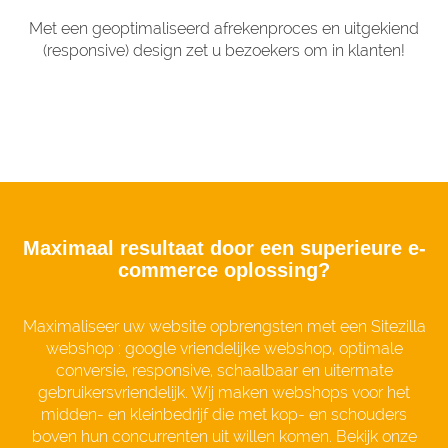
Met een geoptimaliseerd afrekenproces en uitgekiend
(responsive) design zet u bezoekers om in klanten!
Maximaal resultaat door een superieure e-
commerce oplossing?
Maximaliseer uw website opbrengsten met een Sitezilla
webshop : google vriendelijke webshop, optimale
conversie, responsive, schaalbaar en uitermate
gebruikersvriendelijk. Wij maken webshops voor het
midden- en kleinbedrijf die met kop- en schouders
boven hun concurrenten uit willen komen. Bekijk onze