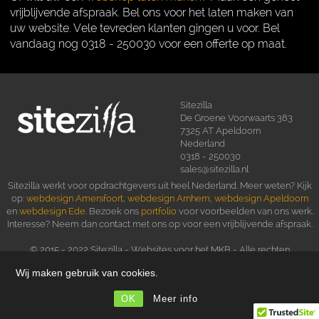
vrijblijvende afspraak. Bel ons voor het laten maken van
uw website. Vele tevreden klanten gingen u voor. Bel
vandaag nog 0318 - 250030 voor een offerte op maat.
Sitezilla
De Groene Voorwaarts 383
7325 AT Apeldoorn
Nederland
0318 - 250030
sales@sitezilla.nl
Sitezilla werkt voor opdrachtgevers uit heel Nederland. Meer weten? Kijk
op:
webdesign Amersfoort
,
webdesign Arnhem
,
webdesign Apeldoorn
en
webdesign Ede
. Bezoek ons
portfolio
voor voorbeelden van ons werk.
Interesse? Neem dan contact met ons op voor een vrijblijvende afspraak.
© 2015 - 2022 Sitezilla - Websites voor het MKB - Alle rechten
voorbehouden
Wij maken gebruik van cookies.
Terug naar de homepage
Een
website
OK
Meer info