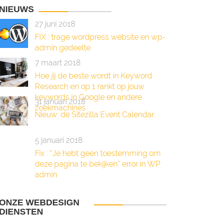
NIEUWS
27 juni 2018
FIX : trage wordpress website en wp-
admin gedeelte
7 maart 2018
Hoe jij de beste wordt in Keyword
Research en op 1 rankt op jouw
keywords in Google en andere
31 januari 2018
zoekmachines
Nieuw: de Sitezilla Event Calendar
5 januari 2018
Fix : “Je hebt geen toestemming om
deze pagina te bekijken” error in WP
admin
ONZE WEBDESIGN
DIENSTEN