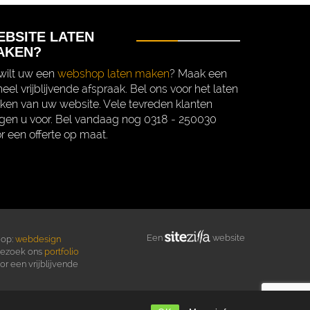
EBSITE LATEN
AKEN?
wilt uw een
webshop laten maken
? Maak een
eel vrijblijvende afspraak. Bel ons voor het laten
en van uw website. Vele tevreden klanten
gen u voor. Bel vandaag nog 0318 - 250030
r een offerte op maat.
Een
website
 op:
webdesign
Bezoek ons
portfolio
r een vrijblijvende
orbehouden