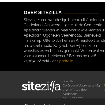
OVER SITEZILLA
Sitezilla is een webdesign bureau uit Apeldoorn,
Gelderland. Als webdesigner uit de Gemeente
Apeldoorn werken wij veel voor lokale klanten ui
Apeldoorn, Ugchelen, Veenendaal, Barneveld,
Harskamp, Otterlo, Arnhem en Amersfoort. Sind
onze start medio 2015 hebben wij tientallen
websites en webshops gemaakt. Weten wat w
voor u kunnen betekenen? Bel ons op 0318 -
250030 of bekijk ons
portfolio
.
Sitezilla
A
De Groene Voorwaarts 383
7325 AT Apeldoorn
Nederland
0318 - 250030
sales@sitezilla.nl