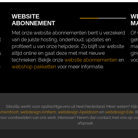
WEBSITE
W
ABONNEMENT
M
Met onze website abonnementen bent u verzekerd
Of 
t
van de juiste hosting, onderhoud, updates en
geh
profiteert u van onze helpdesk. Zo blijft uw website
mak
s
altijd online en gaat deze met met nieuwe
gin
technieken. Bekijk onze
website abonnementen
en
voo
e
webshop pakketten
voor meer informatie.
Sitezilla werkt voor opdrachtgevers uit heel Nederland. Meer weten? Kijk
mersfoort
,
webdesign Arnhem
,
webdesign Apeldoorn
en
webdesign Ede
. 
voor voorbeelden van ons werk. Interesse? Neem dan contact met ons op voo
afspraak.
© 2015 - 2022 Sitezilla - Websites voor het MKB - Alle rechten vo