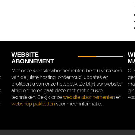
WEBSITE
W
ABONNEMENT
M
Met onze website abonnementen bent u verzekerd
Of 
t
van de juiste hosting, onderhoud, updates en
geh
profiteert u van onze helpdesk. Zo blijft uw website
mak
s
altijd online en gaat deze met met nieuwe
gin
technieken. Bekijk onze
website abonnementen
en
voo
e
webshop pakketten
voor meer informatie.