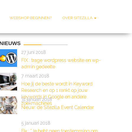
WEBSHOP BEGINNEN?
OVER SITEZILLA
NIEUWS
27 juni 2018
FIX : trage wordpress website en wp-
admin gedeelte
7 maart 2018
Hoe jij de beste wordt in Keyword
Research en op 1 rankt op jouw
keywords in Google en andere
31 januari 2018
zoekmachines
Nieuw: de Sitezilla Event Calendar
5 januari 2018
Fix : “Je hebt geen toestemming om