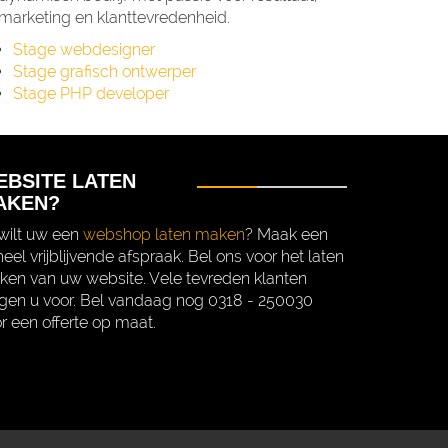
marketing en klanttevredenheid.
Stage webdesigner
Stage grafisch ontwerper
Stage PHP developer
EBSITE LATEN
AKEN?
wilt uw een
webshop laten maken
? Maak een
eel vrijblijvende afspraak. Bel ons voor het laten
en van uw website. Vele tevreden klanten
gen u voor. Bel vandaag nog 0318 - 250030
r een offerte op maat.