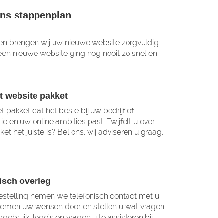
ns stappenplan
pen brengen wij uw nieuwe website zorgvuldig
een nieuwe website ging nog nooit zo snel en
t website pakket
t pakket dat het beste bij uw bedrijf of
ie en uw online ambities past. Twijfelt u over
et het juiste is? Bel ons, wij adviseren u graag.
isch overleg
stelling nemen we telefonisch contact met u
emen uw wensen door en stellen u wat vragen
rgebruik, logo’s en vragen u te assisteren bij