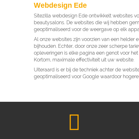
Webdesign Ede
Sitezilla webdesign Ede ontwikkelt websites vo
beautysalons. De websites die wij hebben gema
geoptimaliseerd voor de weergave op elk appar
Al onze websites zijn voorzien van een helde
bijhouden. Echter, door onze zeer scherpe tari
opleveringen is elke pagina een genot voor he
Kortom, maximale effectiviteit uit uw website.
Uiteraard is er bij de techniek achter de web
geoptimaliseerd voor Google waardoor hogere p