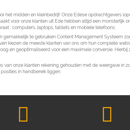
or het midden en kleinbedrijf. Onze Edese opdrachtgevers lopen
akt voor onze klanten uit Ede hebben altijd een monsterlijk o
aat : computers, laptops, tablets en mobiele telefoons.
r en gemakkelijk te gebruiken Content Management Systeem z
even kiezen de meeste klanten van ons om hun complete website
t oog en geoptimaliseerd voor een maximale conversie. Hierbi
sites van onze klanten rekening gehouden met de weergave in z
osities in handbereik liggen.