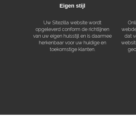
Eigen stijl
Uw Sitezilla website wordt
Onl
opgeleverd conform de richtlijnen
webdes
van uw eigen huisstijl en is daarmee
dat 
herkenbaar voor uw huidige en
websit
toekomstige klanten.
geo