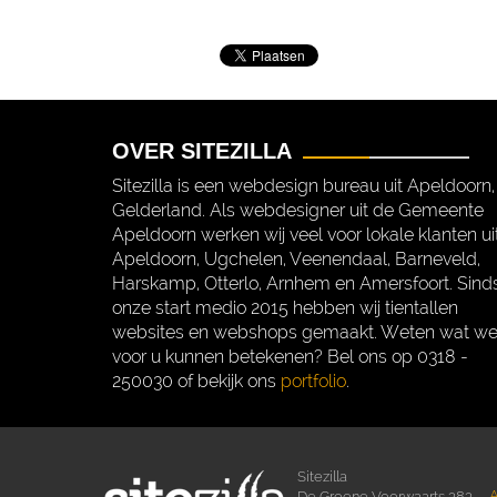
OVER SITEZILLA
Sitezilla is een webdesign bureau uit Apeldoorn,
Gelderland. Als webdesigner uit de Gemeente
Apeldoorn werken wij veel voor lokale klanten ui
Apeldoorn, Ugchelen, Veenendaal, Barneveld,
Harskamp, Otterlo, Arnhem en Amersfoort. Sind
onze start medio 2015 hebben wij tientallen
websites en webshops gemaakt. Weten wat w
voor u kunnen betekenen? Bel ons op 0318 -
250030 of bekijk ons
portfolio
.
Sitezilla
A
De Groene Voorwaarts 383