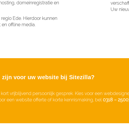
hosting, domeinregistratie en
verschaf
Uw nieuw
 regio Ede. Hierdoor kunnen
 en offline media.
ijn voor uw website bij Sitezilla?
kort vrijblijvend persoonlijk gesprek. Kies voor een webdesigner
or een website offerte of korte kennismaking, bel
0318 – 2500