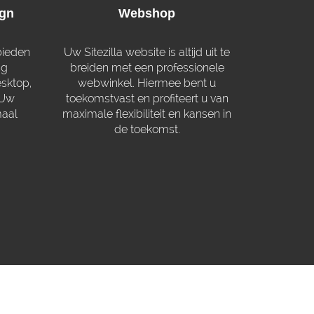
ign
Webshop
bieden
Uw Sitezilla website is altijd uit te
ng
breiden met een professionele
esktop,
webwinkel. Hiermee bent u
 Uw
toekomstvast en profiteert u van
maal
maximale flexibiliteit en kansen in
de toekomst.