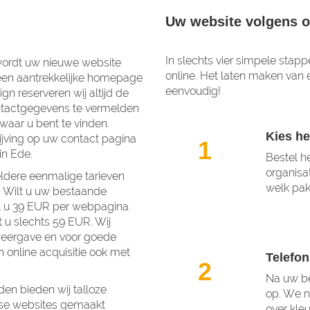
Uw website volgens o
In slechts vier simpele stap
 wordt uw nieuwe website
online. Het laten maken van 
, een aantrekkelijke homepage
eenvoudig!
n reserveren wij altijd de
tactgegevens te vermelden
waar u bent te vinden.
Kies he
jving op uw contact pagina
1
in Ede.
Bestel he
organisat
ldere eenmalige tarieven
welk pakk
. Wilt u uw bestaande
lt u 39 EUR per webpagina.
 u slechts 59 EUR. Wij
weergave en voor goede
n online acquisitie ook met
Telefon
2
Na uw be
en bieden wij talloze
op. We n
erse websites gemaakt
over kleu