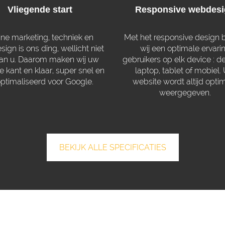
Vliegende start
Responsive webdes
ine marketing, techniek en
Met het responsive design 
ign is ons ding, wellicht niet
wij een optimale ervari
van u. Daarom maken wij uw
gebruikers op elk device : d
e kant en klaar, super snel en
laptop, tablet of mobiel.
ptimaliseerd voor Google.
website wordt altijd opti
weergegeven.
BEKIJK ALLE SPECIFICATIES