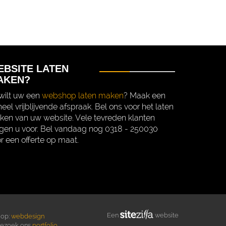
EBSITE LATEN
AKEN?
wilt uw een
webshop laten maken
? Maak een
eel vrijblijvende afspraak. Bel ons voor het laten
en van uw website. Vele tevreden klanten
gen u voor. Bel vandaag nog 0318 - 250030
r een offerte op maat.
Een
website
 op:
webdesign
Bezoek ons
portfolio