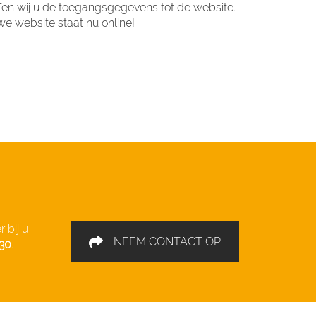
fen wij u de toegangsgegevens tot de website.
e website staat nu online!
 bij u
NEEM CONTACT OP
30
.