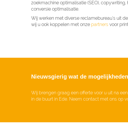
zoekmachine optimalisatie (SEO), copywriting, 
conversie optimalisatie.
Wij werken met diverse reclamebureau’s uit de
wij u ook koppelen met onze
partners
voor print
Nieuwsgierig wat de mogelijkheden z
Wij brengen graag een offerte voor u uit na een 
in de buurt in Ede. Neem contact met ons op vo