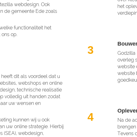
Sitezilla webdesign. Ook
het ople
 in de gemeente Ede zoals
verdiepi
elke functionaliteit het
 ons op.
Bouwen
3
Godzilla 
overleg 
website 
website 
u heeft dit als voordeel dat u
goedkeur
 websites, webshops en online
esign, technische realisatie
 volledig uit handen zodat
n naar uw wensen en
Opleve
4
keting kunnen wij u ook
Na de ac
n uw online strategie. Hierbij
brengen 
s (SEA), webdesign,
Tevens c