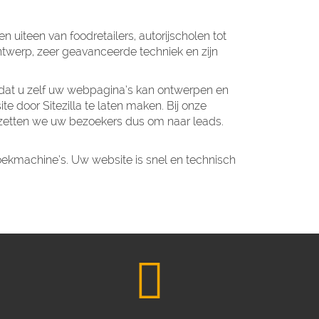
 uiteen van foodretailers, autorijscholen tot
ntwerp, zeer geavanceerde techniek en zijn
odat u zelf uw webpagina’s kan ontwerpen en
 door Sitezilla te laten maken. Bij onze
j zetten we uw bezoekers dus om naar leads.
oekmachine’s. Uw website is snel en technisch