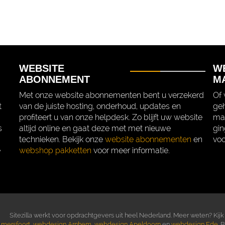
WEBSITE
W
ABONNEMENT
M
Met onze website abonnementen bent u verzekerd
Of 
t
van de juiste hosting, onderhoud, updates en
geh
profiteert u van onze helpdesk. Zo blijft uw website
mak
s
altijd online en gaat deze met met nieuwe
gin
technieken. Bekijk onze
website abonnementen
en
voo
e
webshop pakketten
voor meer informatie.
Sitezilla werkt voor opdrachtgevers uit heel Nederland. Meer weten? Kijk
mersfoort
,
webdesign Arnhem
,
webdesign Apeldoorn
en
webdesign Ede
. 