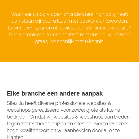
Wanneer u nog vragen of ondersteuning nodig heeft
dan staan wij voor u klaar met pasklare antwoorden.
Liever even sparren of advies over uw nieuwe website?
Geen probleem. Neem contact met ons op, wij maken
graag persoonlijk met u kennis.
Elke branche een andere aanpak
Sitezilla heeft diverse professionele websites &
webshops gerealiseerd voor zowel grote als kleine
bedrijven. Omdat wij websites & webshops aan bieden
tegen zeer scherpe prijzen en sites opleveren van zeer
hoge kwaliteit worden wij aanbevolen door al onze
klanten.