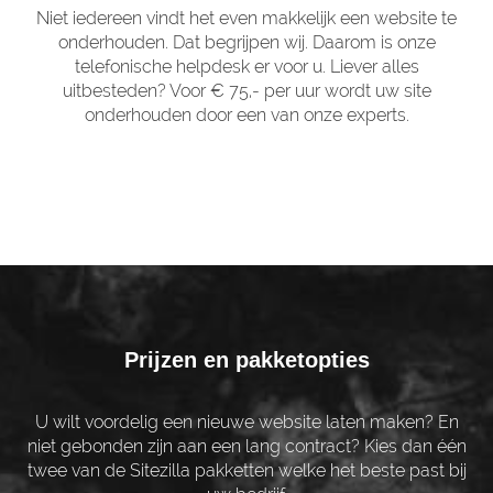
Niet iedereen vindt het even makkelijk een website te
onderhouden. Dat begrijpen wij. Daarom is onze
telefonische helpdesk er voor u. Liever alles
uitbesteden? Voor € 75,- per uur wordt uw site
onderhouden door een van onze experts.
Prijzen en pakketopties
U wilt voordelig een nieuwe website laten maken? En
niet gebonden zijn aan een lang contract? Kies dan één
twee van de Sitezilla pakketten welke het beste past bij