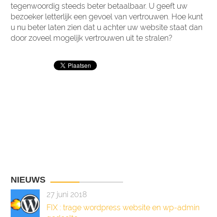
tegenwoordig steeds beter betaalbaar. U geeft uw
bezoeker letterlijk een gevoel van vertrouwen. Hoe kunt
u nu beter laten zien dat u achter uw website staat dan
door zoveel mogelijk vertrouwen uit te stralen?
BERICHTEN
←
Google bestraft bedrijven met websites die niet
NAVIGATIE
geschikt zijn voor mobiel
Gratis rechtenvrije stockfotos
→
NIEUWS
27 juni 2018
FIX : trage wordpress website en wp-admin