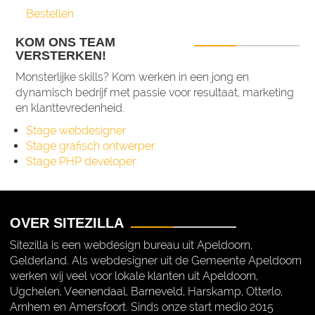
Bestellen
KOM ONS TEAM
VERSTERKEN!
Monsterlijke skills? Kom werken in een jong en
dynamisch bedrijf met passie voor resultaat, marketing
en klanttevredenheid.
Stage webdesigner
Stage grafisch ontwerper
Stage PHP developer
OVER SITEZILLA
Sitezilla is een webdesign bureau uit Apeldoorn,
Gelderland. Als webdesigner uit de Gemeente Apeldoorn
werken wij veel voor lokale klanten uit Apeldoorn,
Ugchelen, Veenendaal, Barneveld, Harskamp, Otterlo,
Arnhem en Amersfoort. Sinds onze start medio 2015